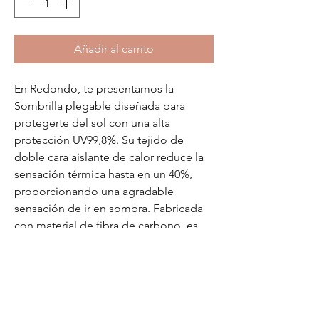
Añadir al carrito
En Redondo, te presentamos la 
Sombrilla plegable diseñada para 
protegerte del sol con una alta 
protección UV99,8%. Su tejido de 
doble cara aislante de calor reduce la 
sensación térmica hasta en un 40%, 
proporcionando una agradable 
sensación de ir en sombra. Fabricada 
con material de fibra de carbono, es 
resistente y ligera, ideal para llevar a 
cualquier lugar. Disfruta de la máxima 
comodidad y protección bajo el sol 
con este accesorio esencial, 
disponible ahora en nuestra tienda 