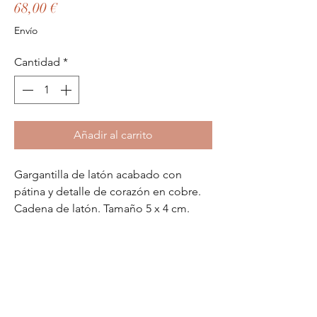
Precio
68,00 €
Envío
Cantidad
*
Añadir al carrito
Gargantilla de latón acabado con
pátina y detalle de corazón en cobre.
Cadena de latón. Tamaño 5 x 4 cm.
No hay reseñas todavía
Comparte tu opinión. Deja la primera
reseña.