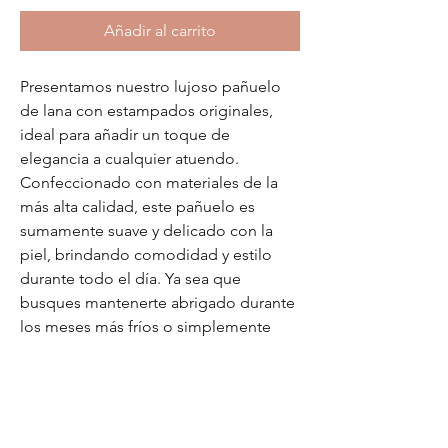
Añadir al carrito
Presentamos nuestro lujoso pañuelo
de lana con estampados originales,
ideal para añadir un toque de
elegancia a cualquier atuendo.
Confeccionado con materiales de la
más alta calidad, este pañuelo es
sumamente suave y delicado con la
piel, brindando comodidad y estilo
durante todo el día. Ya sea que
busques mantenerte abrigado durante
los meses más fríos o simplemente
realzar tu estilo diario, nuestro pañuelo
es el accesorio perfecto. Con sus
diseños únicos y llamativos, sin duda
se convertirá en una prenda básica de
tu armario. Compra ahora y