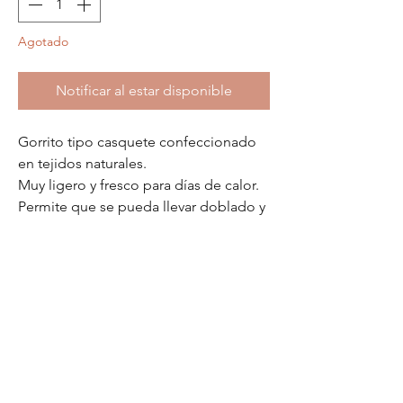
Agotado
Notificar al estar disponible
Gorrito tipo casquete confeccionado
en tejidos naturales.
Muy ligero y fresco para días de calor.
Permite que se pueda llevar doblado y
que no ocupe nada.
Cubre bastante la sombra gracias baja.
Es ideal para tus outfits de verano.
Características generales:
Materiales: 100% lino.
Contorno: talla única (aprox 38cm de
contorno).