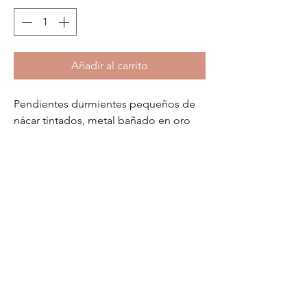
Añadir al carrito
Pendientes durmientes pequeños de
nácar tintados, metal bañado en oro
de 18 quilates y metal plateado con
cabujones de nácar y cristales.
Detalles del producto
Color: verde, blanco, gris
Metal: baño en oro de 18 quilates y metal
plateado
No hay reseñas todavía
Cierre: durmiente
Comparte tu opinión. Deja la primera
Material: cristal
reseña.
Dimensions: alto 3,5 cm x ancho 2,5 cm