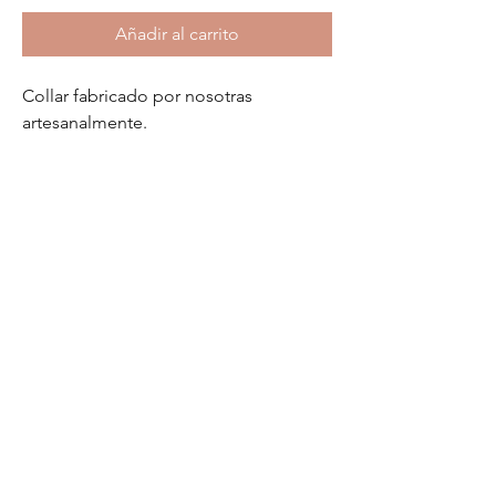
Añadir al carrito
Collar fabricado por nosotras
artesanalmente.
Trabajado sobre latón y cobre,
mediante varias técnicas.
Una pieza singular y de tendencia.
Fabricación artesana en nuetro taller.
No hay reseñas todavía
Comparte tu opinión. Deja la primera
reseña.
Dejar una reseña
COMPLEMENTOS DIFERENTES