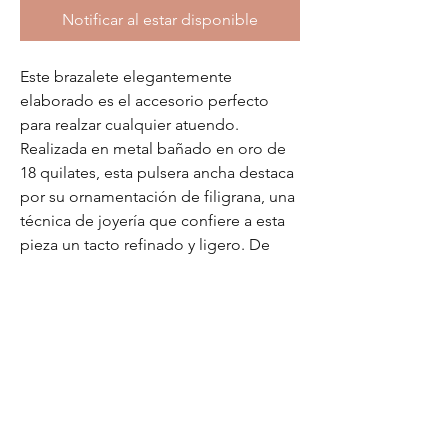
Notificar al estar disponible
Este brazalete elegantemente
elaborado es el accesorio perfecto
para realzar cualquier atuendo.
Realizada en metal bañado en oro de
18 quilates, esta pulsera ancha destaca
por su ornamentación de filigrana, una
técnica de joyería que confiere a esta
pieza un tacto refinado y ligero. De
tamaño ajustable, esta pulsera de oro
Noor añadirá el toque final perfecto a
tu look para cualquier ocasión.
Detalles de producto
Color: oro
Metal: baño en oro de 18 quilates y metal