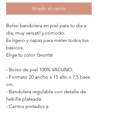
Añadir al carrito
Bolso bandolera en piel para tu día a
día, muy versatil y cómodo.
Es ligero y capaz para meter todos tus
básicos.
Elige tu color
favorite
.
- Bolso de piel 100% VACUNO.
- Formato 20 ancho x 15 alto x 7,5 base
cm.
- Bandolera regulable con detalle de
hebilla plateada.
- Cantos pintados a
mano artesanalmente al tono.
- Forro interior ilustrado por
nosotras con bolsillo interior.
- Firma "Falenas" grabado