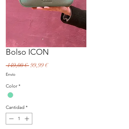
Bolso ICON
Precio
Precio
 149,00 € 
99,99 €
de
Envío
oferta
Color
*
Cantidad
*