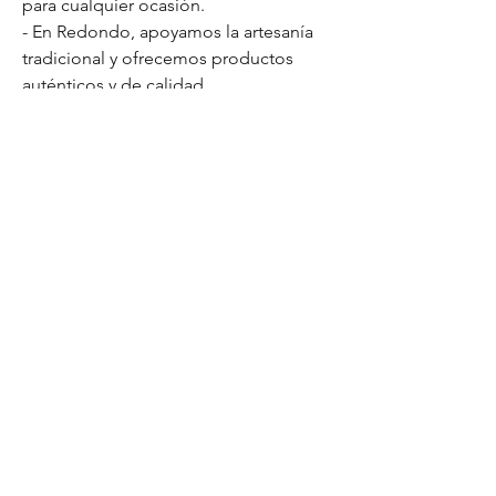
para cualquier ocasión.
- En Redondo, apoyamos la artesanía
tradicional y ofrecemos productos
auténticos y de calidad.
- Lleva contigo un abanico que destaca
por su impecable trabajo a mano y
comodidad.
No hay reseñas todavía
Comparte tu opinión. Deja la primera
reseña.
Dejar una reseña
COMPLEMENTOS DIFERENTES
falenasdiseno@gmail.com
c/ Jerónimo Blancas, 8
Zaragoza, España